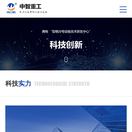
科技
实力
TECHNOLOGICAL STRENGTH