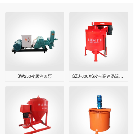
BW250变频注浆泵
GZJ-600XS皮带高速涡流制浆机