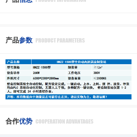
产品
参数
PRODUCT PARAMETERS
合作
优势
COOPERATION ADVANTAGES