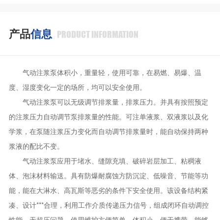
产品
信息
PRODUCT INFORMATION
气动注浆泵体积小，重量轻，使用可靠，在易燃、易爆、温
度、湿度变化一定的场所，均可以安全使用。
气动注浆泵可以无级调节排浆量，排浆压力。并具有按照预定
的注浆压力自动调节泵排浆量的性能。可注单液浆、双液浆以及化
学浆，在泵随注浆压力变化而自动调节排浆量时，能自动保持两种
浆液的配比不变。
气动注浆泵应用于堵水、缝隙充填、破碎岩层加工、粘稠液
体、泡沫材料输送。具有防爆耐腐蚀方防沉淀、低噪音、节能等功
能，能在大淋水、高瓦斯等恶劣的条件下安全使用。该设备结构紧
凑、设计***合理，利用工作介质传递压力信号，组成闭环自动调控
性能，无超压问题，使用维护方便简单，体积小，便于携带，能够