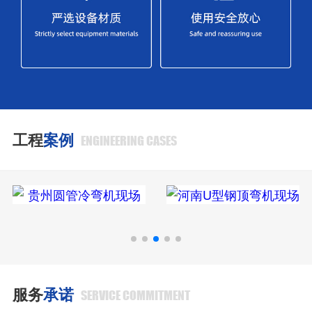
工程
案例
ENGINEERING CASES
服务
承诺
SERVICE COMMITMENT