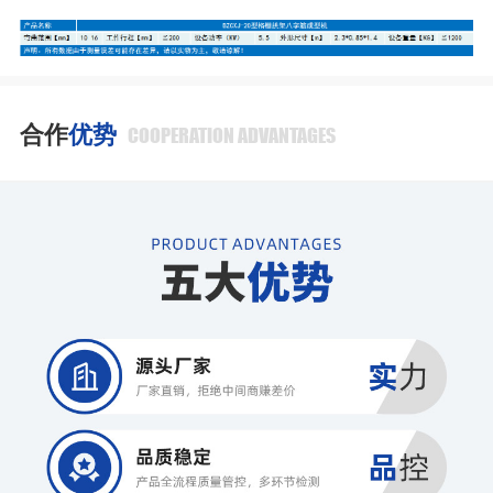
合作
优势
COOPERATION ADVANTAGES