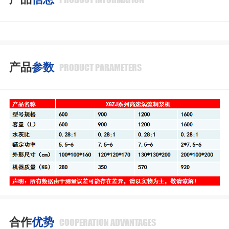
产品
参数
PRODUCT PARAMETERS
合作
优势
COOPERATION ADVANTAGES