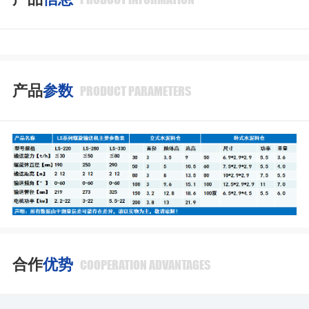
产品
参数
PRODUCT PARAMETERS
合作
优势
COOPERATION ADVANTAGES