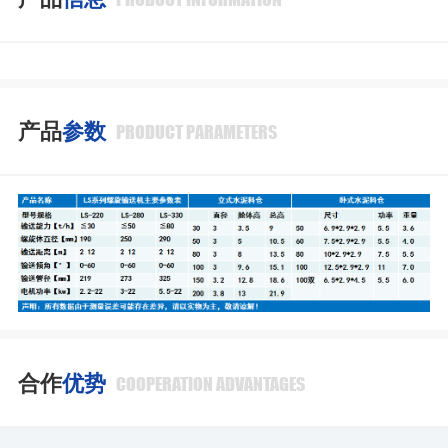
产品
参数
PRODUCT PARAMETERS
合作
优势
COOPERATION ADVANTAGES