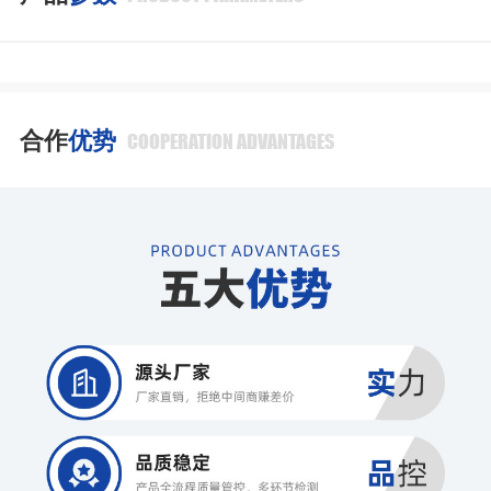
合作
优势
COOPERATION ADVANTAGES