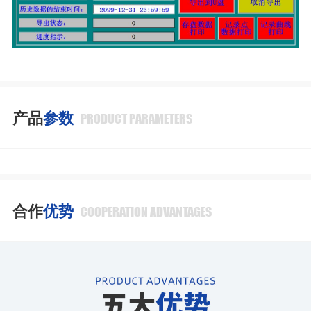
产品
参数
PRODUCT PARAMETERS
合作
优势
COOPERATION ADVANTAGES