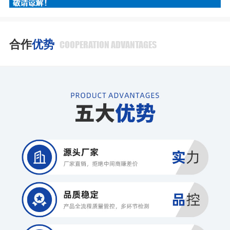
合作
优势
COOPERATION ADVANTAGES