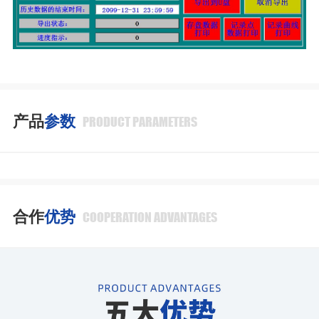
产品
参数
PRODUCT PARAMETERS
合作
优势
COOPERATION ADVANTAGES